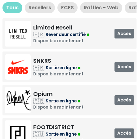
Tous
Resellers
FCFS
Raffles - Web
Raff
Limited Resell
Accès
🇫🇷
Revendeur certifié
Disponible maintenant
SNKRS
Accès
🇫🇷
Sortie en ligne
Disponible maintenant
Opium
Accès
🇫🇷
Sortie en ligne
Disponible maintenant
FOOTDISTRICT
Accès
🇪🇺
Sortie en ligne