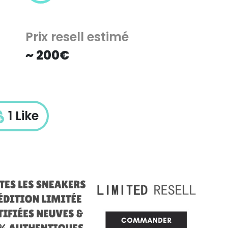
Prix resell estimé
~ 200€
1 Like